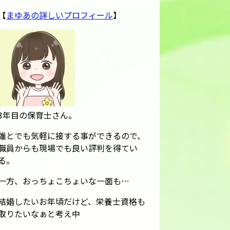
【
まゆあの詳しいプロフィール
】
3年目の保育士さん。
誰とでも気軽に接する事ができるので、
職員からも現場でも良い評判を得てい
る。
一方、おっちょこちょいな一面も…
結婚したいお年頃だけど、栄養士資格も
取りたいなぁと考え中