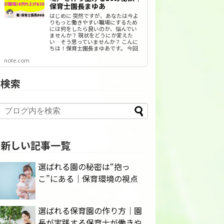
保育士園長まゆあ
はじめに 突然ですが、あなたは今よ
りもっと働きやすい職場にするため
には何をしたら良いのか、悩んでい
ませんか？ 現状をどうにか変えた
い…そう思っていませんか？ こんに
ちは！保育士園長まゆあです。 今回
は保育者が働きやすい保育園（職
note.com
場）を作りあげる10の秘訣を、私な
りの経験や視点から書いていきたい
と…
検索
新しい記事一覧
選ばれる園の秘密は“抱っ
こ”にある｜保育環境の視点
選ばれる保育園の作り方｜園
長が実践する保育士が働きや