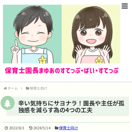
ホーム
保育士向け
辛い気持ちにサヨナラ！園長や主任が孤
独感を減らす為の4つの工夫
2022/8/3
2024/5/14
保育士向け