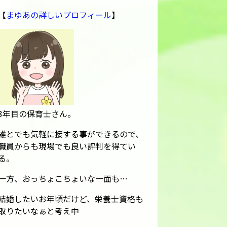
【
まゆあの詳しいプロフィール
】
3年目の保育士さん。
誰とでも気軽に接する事ができるので、
職員からも現場でも良い評判を得てい
る。
一方、おっちょこちょいな一面も…
結婚したいお年頃だけど、栄養士資格も
取りたいなぁと考え中