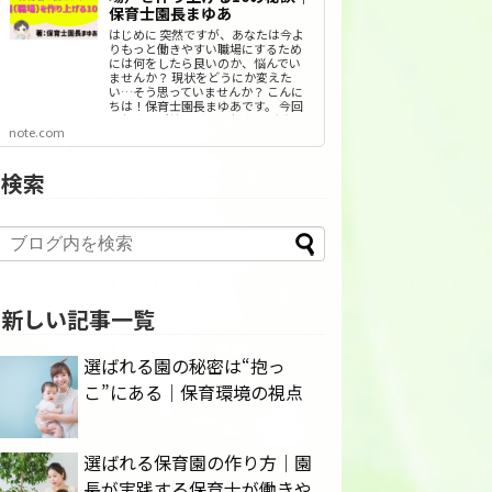
保育士園長まゆあ
はじめに 突然ですが、あなたは今よ
りもっと働きやすい職場にするため
には何をしたら良いのか、悩んでい
ませんか？ 現状をどうにか変えた
い…そう思っていませんか？ こんに
ちは！保育士園長まゆあです。 今回
は保育者が働きやすい保育園（職
note.com
場）を作りあげる10の秘訣を、私な
りの経験や視点から書いていきたい
と…
検索
新しい記事一覧
選ばれる園の秘密は“抱っ
こ”にある｜保育環境の視点
選ばれる保育園の作り方｜園
長が実践する保育士が働きや