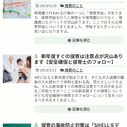
2019/5/18
保育のこと
保育園で行われる行事の一つに「保育参加」がありま
す。保育参加を行うと保育士や保育園だけでなく、保
護者にもメリットが沢山あります。ここではそんな保
育参加についてまとめました。参加するときっといい
思い出になりますよ。
記事を読む
新年度すぐの保育は注意点が沢山あり
ます【安全確保と保育士のフォロー】
2019/3/13
保育のこと
4月になると新年度が始まります。子どもの入退園や職
員の入れ替わりで体制も変わる為、慌ただしいですよ
ね。そんな新年度すぐの保育は注意すべき点があるの
をご存知ですか？ここでは新年度すぐの保育について
子ども安全確保や保育士のフォローについて気をつけ
るべき点をまとめました。
記事を読む
保育の事故防止対策は「SHELLモデ